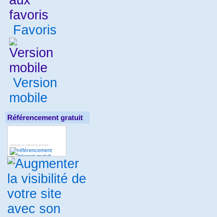
Favoris
Version
mobile
Référencement gratuit
annuaire referencement
-
deboref
annuaire gites
seoref
-
-
-
Annuaire internet : Tootrouver
-
-
annuaire gratuit
annuaire
-
immobilier
annuaire gratuit
-
-
annuaire lien dur
annuaire lien
-
dur
annuaire de site
finance
-
-
-
toto4
metamoteur
refurls
-
-
-
référencement garanti
annuaire
-
régional
Annuaire
-
Référencement Net
Annuaire
-
Généraliste Lecoute
annuaire
-
entreprise
Annuaire Millinet
-
-
annunet
annuaire gratuit
-
-