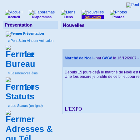
Accueil
Diaporamas
Liens
Nouvelles
Photos
Présentation
Nouvelles
Présentation
¤
Pont Saint Vincent Animation
Le
Marché de Noël
- par
GéGé
le 16/12/2007 -
Bureau
Depuis 15 jours déjà le marché de Noël est 
¤
Lesmembres élus
Une fois encore je profite de ce billet pour r
Les
Statuts
¤
Les Statuts (en ligne)
L'EXPO
Adresses &
ou Tél.