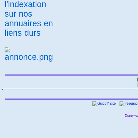
annuaire thématique
Annuaire
-
de sites et de flux RSS
Créer un
-
site
annuaire referencement lien
-
référencement site
Annuaire
-
-
généraliste gratuit
publiref
-
-
Annuaire Vol de papillon
-
Annuaire Généraliste Européen
-
SinusCom
annuaire
-
mediaphane
Annuaire Paris
-
Métropole
Annuaire Magouilla
-
-
Looking4 Directory
Annuaire
-
-
Ref€uros
annuaire automatique
-
Annuaire Animaux Nature
-
-
-
referencement site
tout annuaire
-
labulle
Annuaire les liens
-
-
-
Annuaire cuisine gastronomie
-
Annuaire liens
referenceur site
-
internet
referencement rss
-
-
Annuaire Liens Web
chien-uvy
-
-
Annuaire Reference Liens
01
-
-
Annuaire
annuaire du sud
-
-
Annuaire de sites internet
-
MoteurFR
backlink
Annuaire
-
-
Golfe-Evasion
Loogic annuaire
-
sites et logiciels
référencement
-
gratuit
Votre site ici
Portail
-
-
-
Internet - Annuaire et moteur de
recherche
t'a tout ici
hit
-
-
annuaire
annuaire
-
référencement
Annuaire.Infos-
-
Pratiques
annudrive
Annuaire
-
-
source
Annuaire Tourisme
-
Karuphoto
Annuaire Portail
-
Referencement
referencement
-
gratuit
Documen