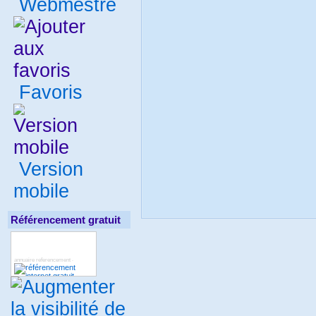
Webmestre
Favoris
Version
mobile
Référencement gratuit
annuaire referencement
-
deboref
annuaire gites
seoref
-
-
-
Annuaire internet : Tootrouver
-
-
annuaire gratuit
annuaire
-
immobilier
annuaire gratuit
-
-
annuaire lien dur
annuaire lien
-
dur
annuaire de site
finance
-
-
-