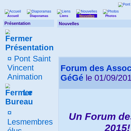
Accueil
Diaporamas
Liens
Nouvelles
Photos
Présentation
Nouvelles
Présentation
¤
Pont Saint
Vincent
Forum des Associ
Animation
GéGé
le 01/09/201
Le
Bureau
¤
Un Forum des
Lesmembres
2015!