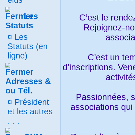
élus
Les
C’est le rende
Statuts
Rejoignez-no
¤
Les
associa
Statuts (en
ligne)
C’est un te
d’inscriptions. Ve
activit
Adresses &
ou Tél.
Passionnées, so
¤
Président
associations qui 
et les autres
. . .