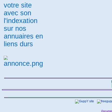
toto4
metamoteur
refurls
-
-
-
référencement garanti
annuaire
-
régional
Annuaire
-
Référencement Net
Annuaire
-
Généraliste Lecoute
annuaire
-
entreprise
Annuaire Millinet
-
-
annunet
annuaire gratuit
-
-
annuaire thématique
Annuaire
-
de sites et de flux RSS
Créer un
-
site
annuaire referencement lien
-
référencement site
Annuaire
-
-
généraliste gratuit
publiref
-
-
Annuaire Vol de papillon
-
Annuaire Généraliste Européen
-
SinusCom
annuaire
-
mediaphane
Annuaire Paris
-
Métropole
Annuaire Magouilla
-
-
Looking4 Directory
Annuaire
-
-
Ref€uros
annuaire automatique
-
Annuaire Animaux Nature
-
-
-
referencement site
tout annuaire
-
labulle
Annuaire les liens
-
-
-
Annuaire cuisine gastronomie
-
Annuaire liens
referenceur site
-
internet
referencement rss
-
-
Annuaire Liens Web
chien-uvy
-
-
Annuaire Reference Liens
01
-
-
Annuaire
annuaire du sud
-
-
Annuaire de sites internet
-
MoteurFR
backlink
Annuaire
-
-
Golfe-Evasion
Loogic annuaire
-
sites et logiciels
référencement
-
gratuit
Votre site ici
Portail
-
-
-
Internet - Annuaire et moteur de
recherche
t'a tout ici
hit
-
-
annuaire
annuaire
-
référencement
Annuaire.Infos-
-
Pratiques
annudrive
Annuaire
-
-
source
Annuaire Tourisme
-
Karuphoto
Annuaire Portail
-
Referencement
referencement
-
gratuit
Documen